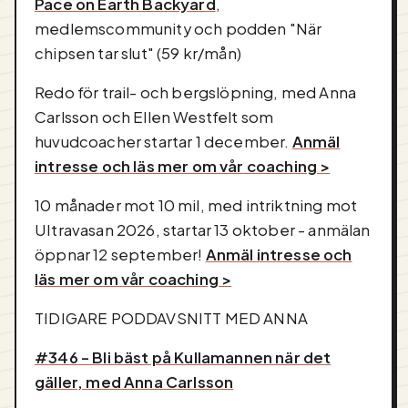
Pace on Earth Backyard
,
medlemscommunity och podden "När
chipsen tar slut" (59 kr/mån)
Redo för trail- och bergslöpning, med Anna
Carlsson och Ellen Westfelt som
huvudcoacher startar 1 december.
Anmäl
intresse och läs mer om vår coaching >
10 månader mot 10 mil, med intriktning mot
UItravasan 2026, startar 13 oktober - anmälan
öppnar 12 september!
Anmäl intresse och
läs mer om vår coaching >
TIDIGARE PODDAVSNITT MED ANNA
#346 - Bli bäst på Kullamannen när det
gäller, med Anna Carlsson