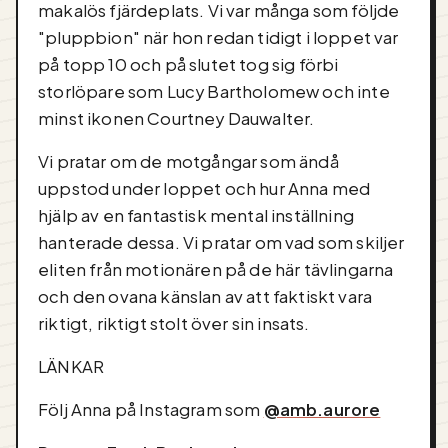
makalös fjärdeplats. Vi var många som följde
"pluppbion" när hon redan tidigt i loppet var
på topp 10 och på slutet tog sig förbi
storlöpare som Lucy Bartholomew och inte
minst ikonen Courtney Dauwalter.
Vi pratar om de motgångar som ändå
uppstod under loppet och hur Anna med
hjälp av en fantastisk mental inställning
hanterade dessa. Vi pratar om vad som skiljer
eliten från motionären på de här tävlingarna
och den ovana känslan av att faktiskt vara
riktigt, riktigt stolt över sin insats.
LÄNKAR
Följ Anna på Instagram som
@amb.aurore