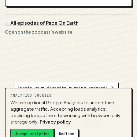
← All episodes of Pace On Earth
Open on the podcast’s website
Submit your favorite running podcast!
⇲
ANALYTICS COOKIES
We use optional Google Analytics to understand
A
NEDA
production ·
Contact:
alvorpodcast@gmail.com
aggregate traffic. Accepting loads analytics;
· Code:
GitHub
·
llms.txt
(for tools & assistants) ·
declining keeps the site working with browser-only
Privacy
·
Terms
·
Admin
storage only.
Privacy policy
Feed snapshot:
2026-07-26 03:10 UTC
Accept analytics
Decline