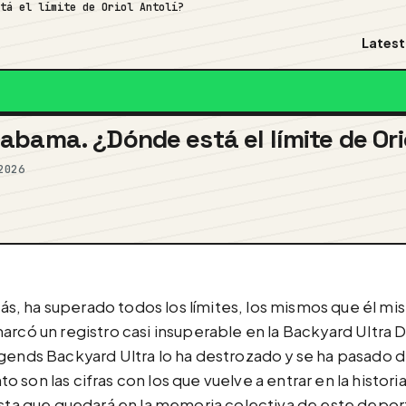
stá el límite de Oriol Antolí?
Latest
bama. ¿Dónde está el límite de Orio
2026
z más, ha superado todos los límites, los mismos que él 
arcó un registro casi insuperable en la Backyard Ultra D
gends Backyard Ultra lo ha destrozado y se ha pasado de
son las cifras con los que vuelve a entrar en la historia
gesta que quedará en la memoria colectiva de este depo