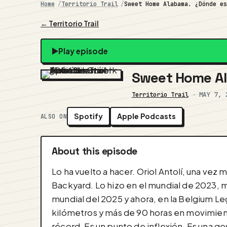
Home
Territorio Trail
Sweet Home Alabama. ¿Dónde e
← Territorio Trail
Play episode
Sweet Home Ala
Territorio Trail
·
MAY 7, 
Spotify
Apple Podcasts
ALSO ON
About this episode
Lo ha vuelto a hacer. Oriol Antolí, una ve
Backyard. Lo hizo en el mundial de 2023, m
mundial del 2025 y ahora, en la Belgium Le
kilómetros y más de 90 horas en movimiento 
récord. Es un punto de inflexión. Es una 