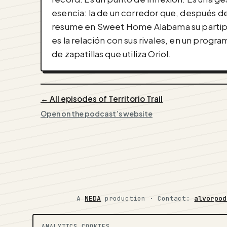
esencia: la de un corredor que, después de 
resume en Sweet Home Alabama su partipaci
es la relación con sus rivales, en un prog
de zapatillas que utiliza Oriol.
← All episodes of Territorio Trail
Open on the podcast’s website
A
NEDA
production ·
Contact:
alvorpod
ANALYTICS COOKIES