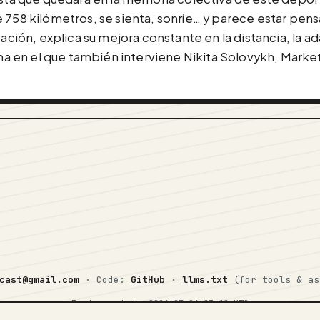
758 kilómetros, se sienta, sonríe… y parece estar pensan
ón, explica su mejora constante en la distancia, la ad
rama en el que también interviene Nikita Solovykh, Mark
cast@gmail.com
· Code:
GitHub
·
llms.txt
(for tools & a
Feed snapshot:
2026-07-26 03:10 UTC