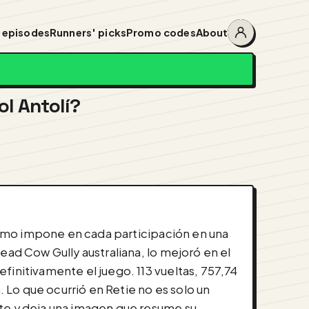
 episodes
Runners' picks
Promo codes
About
Account
menu
l Antolí?
mismo impone en cada participación en una
ead Cow Gully australiana, lo mejoró en el
finitivamente el juego. 113 vueltas, 757,74
. Lo que ocurrió en Retie no es solo un
rte y deja una imagen que resume su